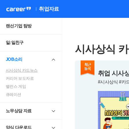
취업자료
랜선기업 탐방
일:일친구
시사상식 
JOB소리
시사상식 카드뉴스
취업 시사상
커리어 보도자료
#시사상식 #카
밸런스 게임
큐레이션
노무상담 자료
양식 다운로드