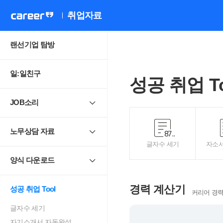
취업자료
랜선기업 탐방
일:일친구
성공 취업 To
JOB소리
노무상담 자료
글자수 세기
자소서
양식 다운로드
경력 계산기
성공 취업 Tool
커리어 경력
글자수 세기
자기소개서 자동완성