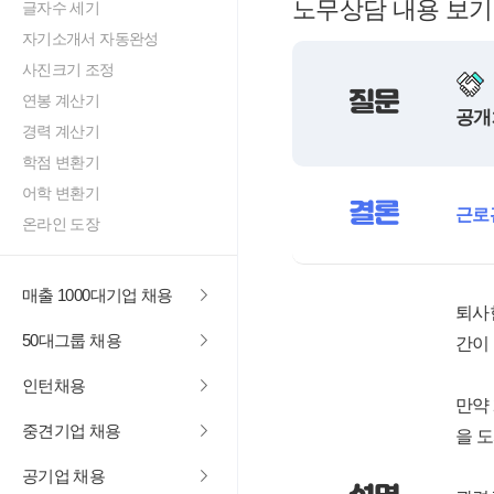
노무상담 내용 보기
글자수 세기
자기소개서 자동완성
사진크기 조정
질문
연봉 계산기
공개
경력 계산기
학점 변환기
어학 변환기
결론
근로
온라인 도장
매출 1000대기업 채용
퇴사
50대그룹 채용
간이
인턴채용
만약
중견기업 채용
을 
공기업 채용