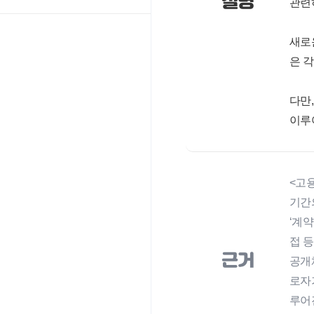
설명
관련하
새로
은 
다만
이루
<고용
기간
‘계약
접 
근거
공개
로자
루어