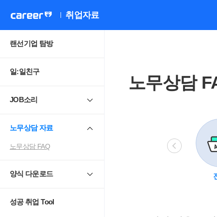
취업자료
랜선기업 탐방
일:일친구
노무상담 F
JOB소리
노무상담 자료
노무상담 FAQ
양식 다운로드
비정규직
모성보호
직장 내 성희롱.
4
괴롭힘
성공 취업 Tool