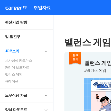
취업자료
랜선기업 탐방
일:일친구
밸런스 게임
JOB소리
시사상식 카드뉴스
밸런스 게임 
커리어 보도자료
#밸런스 게임
밸런스 게임
큐레이션
노무상담 자료
양식 다운로드