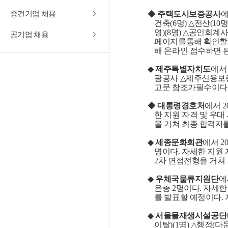
중견기업 채용
◆
주택도시보증공사
건축
(6
명
) △
전산
(10
영
)(8
명
) △
공인회계
공기업 채용
페이지를통해 확인할 
해 온라인 접수하면 
◆
제주특별자치도
에서
광공사
△
제주신용보
고문 참조가필수이다
◆
대통령경호처
에서
2
한 지원 자격 및 우대
을 거쳐 최종 합격자
◆
세종문화회관
에서
20
명이다
.
자세한 지원 
2
차 면접전형을 거쳐
◆
우체국물류지원단
에
은총
2
명이다
.
자세한
를 발표할 예정이다
.
◆
서울물재생시설공단
이탈
)(1
명
) △
행정
(
다