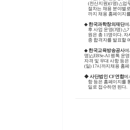
(
전산지원
)(1
명
) △
업
절차는 채용 분야별로
까지 채용 홈페이지를
◆
한국과학창의재단
에
후 사업 운영
(3
명
) △
원은 총
11
명이다
.
자
종 합격자를 발표할 
◆
한국교육방송공사
에
명
)△EBSe-AI
펭톡 운
자격 및 우대 사항 등
(
일
) 17
시까지채용 홈페
◆
사단법인
CF
연합
에
항 등은 홈페이지를 
일로 접수하면 된다
.