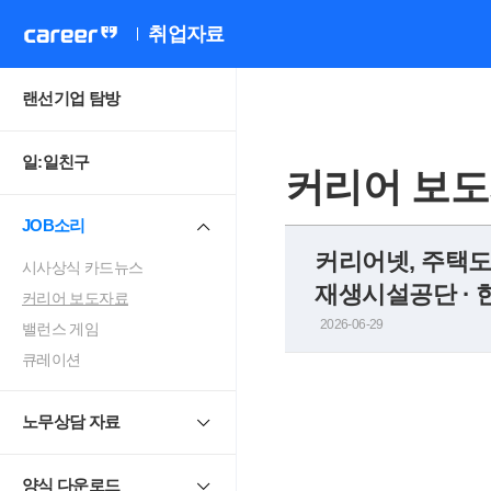
취업자료
랜선기업 탐방
일:일친구
커리어 보
JOB소리
커리어넷, 주택도
시사상식 카드뉴스
재생시설공단 · 
커리어 보도자료
2026-06-29
밸런스 게임
큐레이션
노무상담 자료
양식 다운로드