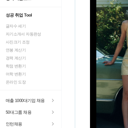
성공 취업 Tool
글자수 세기
자기소개서 자동완성
사진크기 조정
연봉 계산기
경력 계산기
학점 변환기
어학 변환기
온라인 도장
매출 1000대기업 채용
50대그룹 채용
인턴채용