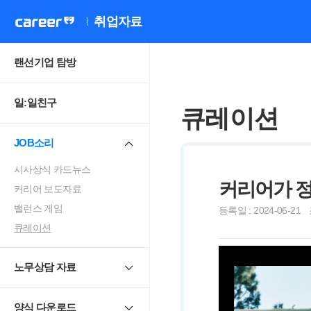
취업자료
랜선기업 탐방
일:일친구
큐레이션
JOB소리
시사상식 카드뉴스
커리어가 
커리어 보도자료
밸런스 게임
등록일 : 2024-06-21
큐레이션
노무상담 자료
양식 다운로드